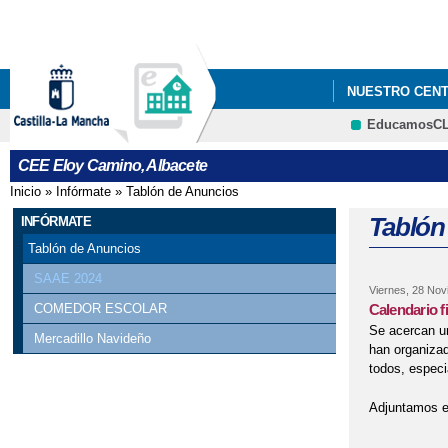
NUESTRO CEN
EducamosC
CELEBRACIÓN D
CEE Eloy Camino, Albacete
TRÍPTICOS SE
Inicio
»
Infórmate
»
Tablón de Anuncios
Se encuentra usted aquí
Tablón
INFÓRMATE
Tablón de Anuncios
SAAE 2024
Viernes, 28 Nov
Calendario f
COMEDOR ESCOLAR
Se acercan u
Mercadillo Navideño
han organizad
todos, espec
Adjuntamos el