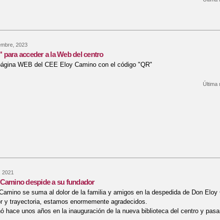
re Calendario final de trimestre curso 25-26
embre, 2023
para acceder a la Web del centro
página WEB del CEE Eloy Camino con el código "QR"
Última 
re Código "QR" para acceder a la Web del centro
, 2021
 Camino despide a su fundador
amino se suma al dolor de la familia y amigos en la despedida de Don Eloy
r y trayectoria, estamos enormemente agradecidos.
 hace unos años en la inauguración de la nueva biblioteca del centro y pa