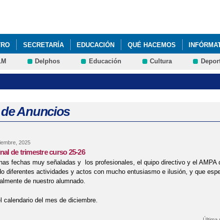
Pasar al
contenido
principal
TRO
SECRETARÍA
EDUCACIÓN
QUÉ HACEMOS
INFÓRMA
LM
Delphos
Educación
Cultura
Depor
ÍA DE LA PAZ Y ACTIVIDADES QUE PROMUEVAN LA MEJORA DE LA 
RVICIOS DE EMPLEO PARA PERSONAS CON DISCAPACIDAD 2024
 de Anuncios
iembre, 2025
inal de trimestre curso 25-26
nas fechas muy señaladas y los profesionales, el quipo directivo y el AMPA
o diferentes actividades y actos con mucho entusiasmo e ilusión, y que esp
ialmente de nuestro alumnado.
 calendario del mes de diciembre.
Última 