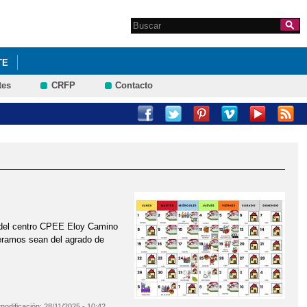
Search this site
Formulario de
búsqueda
TE
tes
CRFP
Contacto
CONVIVENCIA.
MERCADILLO NAVIDEÑO
 del centro CPEE Eloy Camino
eramos sean del agrado de
modificación:
28/11/2025 - 10:42