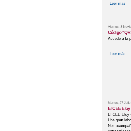
Leer más
sob
Viernes, 3 Novi
Código "QR" 
Accede a la 
Leer más
sob
Martes, 27 Julio
El CEE Eloy
El CEE Eloy C
Una gran labo
Nos acompañó