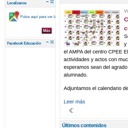
Localízanos
Vi
Pulse aquí para ver la ubicación en el mapa
C
c
Más
S
y
Facebook Educación
el AMPA del centro CPEE El
actividades y actos con muc
esperamos sean del agrado 
alumnado.
Adjuntamos el calendario de
Leer más
Últimos contenidos