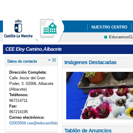
Pa
co
pri
NUESTRO CENTRO
EducamosC
CELEBRACIÓN DÍA DE
CRFP
CEE Eloy Camino, Albacete
MERCADILLO NAVIDE
Datos de contacto
Imágenes Destacadas
TRÍPTICOS SERVICI
Dirección Completa:
Calle Jesús del Gran
Poder, 3. 02006, Albacete
(Albacete)
Teléfonos:
967214711
Fax:
967214195
Correo electrónico:
02003569.cee@educastillalamancha.es
Tablón de Anuncios