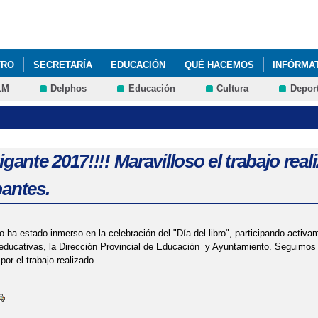
Pasar al
contenido
principal
TRO
SECRETARÍA
EDUCACIÓN
QUÉ HACEMOS
INFÓRMA
LM
Delphos
Educación
Cultura
Depor
ÍA DE LA PAZ Y ACTIVIDADES QUE PROMUEVAN LA MEJORA DE LA 
RVICIOS DE EMPLEO PARA PERSONAS CON DISCAPACIDAD 2024
igante 2017!!!! Maravilloso el trabajo re
pantes.
o ha estado inmerso en la celebración del "Día del libro", participando activ
 educativas, la Dirección Provincial de Educación y Ayuntamiento. Seguimos 
or el trabajo realizado.