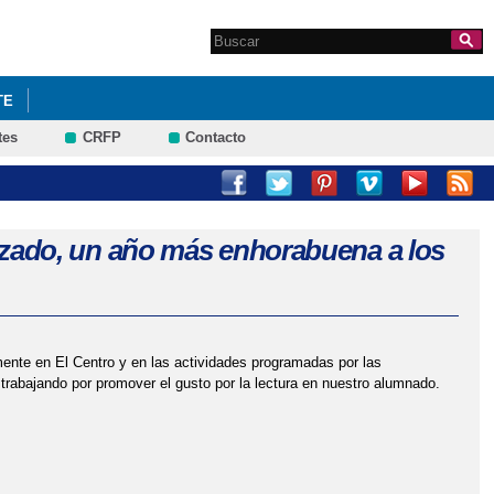
Search this site
Formulario de
búsqueda
TE
tes
CRFP
Contacto
CONVIVENCIA.
MERCADILLO NAVIDEÑO
alizado, un año más enhorabuena a los
amente en El Centro y en las actividades programadas por las
trabajando por promover el gusto por la lectura en nuestro alumnado.