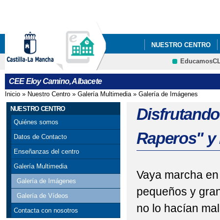
Pa
co
pri
NUESTRO CENTRO
EducamosC
CELEBRACIÓN DÍA DE
CRFP
CEE Eloy Camino, Albacete
MERCADILLO NAVIDE
Inicio
»
Nuestro Centro
»
Galería Multimedia
»
Galería de Imágenes
Se encuentra usted aquí
TRÍPTICOS SERVICI
NUESTRO CENTRO
Disfrutando
Quiénes somos
Raperos" y 
Datos de Contacto
Enseñanzas del centro
Galería Multimedia
Vaya marcha en r
Galería de Imágenes
pequeños y grand
Galería de Vídeos
no lo hacían mal.
Contacta con nosotros