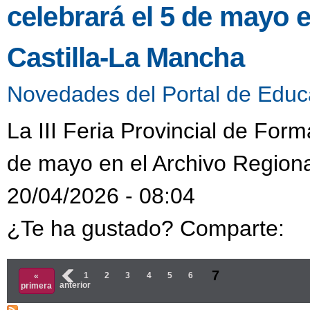
celebrará el 5 de mayo 
Castilla-La Mancha
Novedades del Portal de Educ
La III Feria Provincial de Form
de mayo en el Archivo Regiona
20/04/2026 - 08:04
¿Te ha gustado? Comparte:
Páginas
7
‹
1
2
3
4
5
6
«
anterior
primera