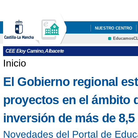
Pa
co
pri
NUESTRO CENTRO
EducamosC
CELEBRACIÓN DÍA DE
CRFP
CEE Eloy Camino, Albacete
MERCADILLO NAVIDE
Se encuentra usted aquí
Inicio
TRÍPTICOS SERVICI
El Gobierno regional es
proyectos en el ámbito
inversión de más de 8,5
Novedades del Portal de Educ